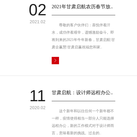
02
2021年甘肃启航农历春节放..
2021.02
尊敬的客户伙伴们：喜悦伴着汗
水，成功伴着艰辛，遗憾激励奋斗。即
将到来的2021年牛年新春，甘肃启航\甘
肃企赢慧\甘肃启赢祝福您和家..
11
甘肃启航：设计师远程办公..
2020.02
这个新年和以往任何一个新年都不
一样，疫情使得相当一部分人只能选择
远程办公，新的工作模式对于设计师而
言，意味着新的挑战。过去的..