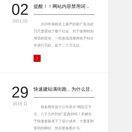
02
提醒！！网站内容禁用词 ..
2021.02
2020年堪称史上最严的新广告法处
罚尺度震动了整个社会，对于使用特别
用语的宣传，一经发现违规将给予扣分
并进行罚款，处于二十万元以..
29
快速建站满街跑，为什么甘..
2019.11
很多网页设计公司表示“网站五千
元、八千元作到好”是真的吗？关键在
于快速套版省下了设计成本，大量复制
雷同的网站，然后更换图片与..