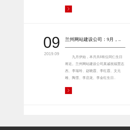
09
兰州网站建设公司：9月，..
2019.09
九月伊始，本月共8有位同仁生日
将近。兰州网站建设公司真诚祝福贾志
杰、李瑞玲、赵晓霞、李红霞、文元
雎、陶雪、李启龙、李金红生日..