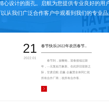
精心设计的面孔。启航为您提供专业良好的用
可以从我们广泛合作客户中观看到我们的专业品
21
春节快乐|2022年农历春节..
2022.01
春节到，放鞭炮，迎春接福过新
年，—元复始万象新。在此辞旧迎新之
际，甘肃启航·启赢·企赢慧全体同仁祝
所有合作厂商；祝所有合作客..