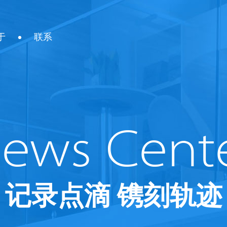
于
联系
记录点滴 镌刻轨迹